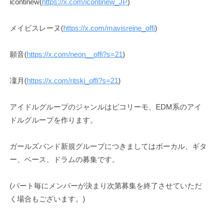
icontinew(
https://x.com/icontinew_JP
)
日
-
s
メイビスレーヌ(
https://x.com/mavisreine_offi
)
願音(
https://x.com/neon__offi?s=21
)
凜月(
https://x.com/ritski_offi?s=21
)
アイドルグループのジャンルはピコリーモ、EDM系のアイ
ドルグループを作ります。
ガールズバンド新規グループにつきましてはボーカル、ギタ
ー、ベース、ドラムの募集です。
(パート毎にメンバーが決まり次第募集を終了させていただ
く場合もございます。)