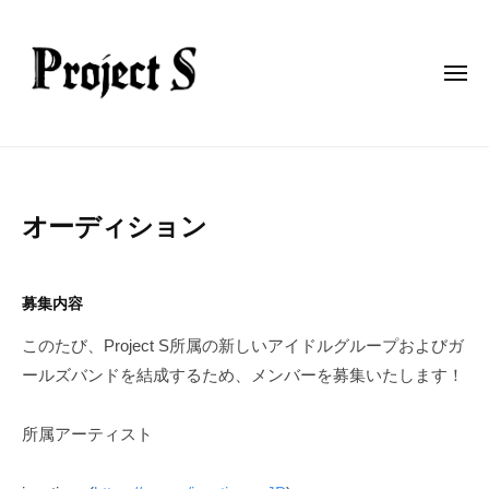
p
コ
r
ン
o
テ
j
メ
ニ
ン
e
ュ
ー
c
ツ
p
t
へ
r
-
ス
o
s
キ
オーディション
j
ッ
e
2
b
プ
c
0
y
募集内容
t
2
p
このたび、Project S所属の新しいアイドルグループおよびガ
5
r
-
ールズバンドを結成するため、メンバーを募集いたします！
年
o
s
4
j
月
e
所属アーティスト
1
c
8
t