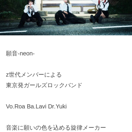
日
-
s
願音-neon-
z世代メンバーによる
東京発ガールズロックバンド
Vo.Roa Ba.Lavi Dr.Yuki
音楽に願いの色を込める旋律メーカー