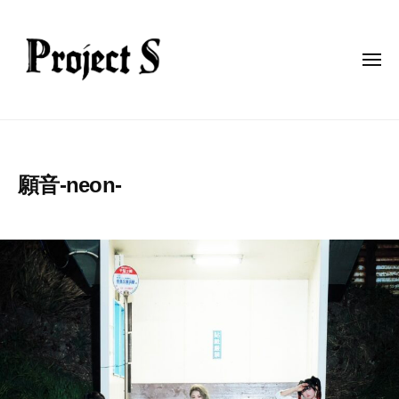
p
コ
r
ン
o
テ
j
メ
ニ
ン
e
ュ
ー
c
ツ
p
t
へ
r
-
ス
o
s
キ
願音-neon-
j
ッ
e
2
b
プ
c
0
y
t
2
p
5
r
-
年
o
s
3
j
月
e
1
c
2
t