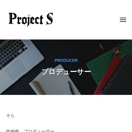
p
コ
r
ン
o
テ
j
メ
ニ
ン
e
ュ
ー
c
ツ
p
t
へ
r
-
ス
o
s
キ
PRODUCER
j
ッ
プロデューサー
e
プ
c
t
-
s
プ
そら
ロ
作編曲 プロデューサー