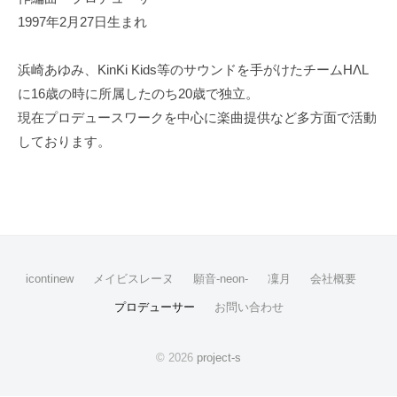
デ
1997年2月27日生まれ
ュ
浜崎あゆみ、KinKi Kids等のサウンドを手がけたチームHΛL
ー
に16歳の時に所属したのち20歳で独立。
サ
現在プロデュースワークを中心に楽曲提供など多方面で活動
ー
しております。
2025
by
年
project-
4
s
月
18
icontinew
メイビスレーヌ
願音-neon-
凜月
会社概要
日
プロデューサー
お問い合わせ
© 2026
project-s