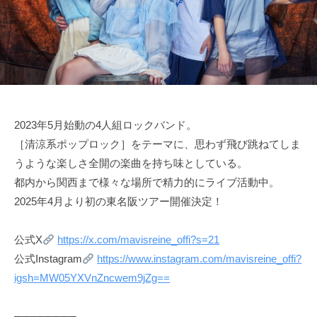
日
-
s
2023年5月始動の4人組ロックバンド。
［清涼系ポップロック］をテーマに、思わず飛び跳ねてしま
うような楽しさ全開の楽曲を持ち味としている。
都内から関西まで様々な場所で精力的にライブ活動中。
2025年4月より初の東名阪ツアー開催決定！
公式X
https://x.com/mavisreine_offi?s=21
公式Instagram
https://www.instagram.com/mavisreine_offi?
igsh=MW05YXVnZncwem9jZg==
────────