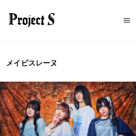
p
コ
r
ン
o
テ
j
メ
ニ
ン
e
ュ
ー
c
ツ
p
t
へ
r
-
ス
o
s
キ
メイビスレーヌ
j
ッ
e
2
b
プ
c
0
y
t
2
p
5
r
-
年
o
s
3
j
月
e
1
c
2
t