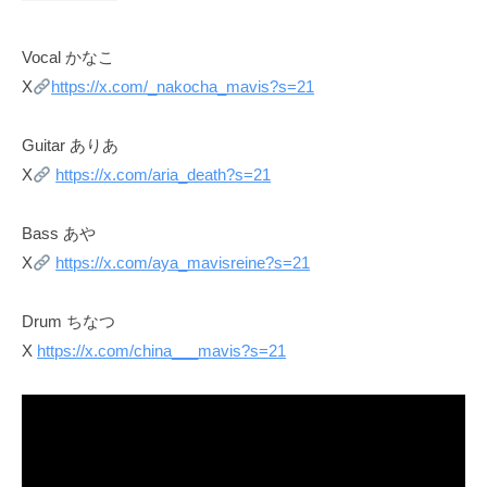
Vocal かなこ
X
https://x.com/_nakocha_mavis?s=21
Guitar ありあ
X
https://x.com/aria_death?s=21
Bass あや
X
https://x.com/aya_mavisreine?s=21
Drum ちなつ
X
https://x.com/china___mavis?s=21